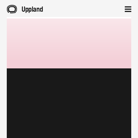
A
Uppland
2
Hem
Aktuellt
Projekt
Om
Kontakt