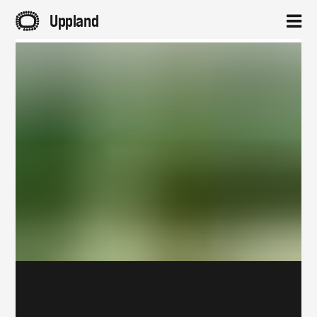
A
Uppland
2
Hem
Aktuellt
Projekt
Om
Kontakt