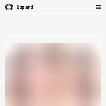
A
Uppland
2
Hem
Aktuellt
Projekt
Om
Kontakt