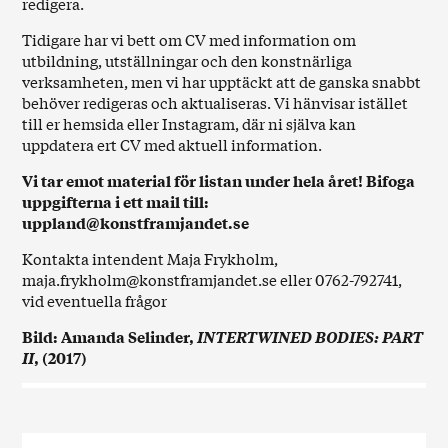
redigera.
Tidigare har vi bett om CV med information om
utbildning, utställningar och den konstnärliga
verksamheten, men vi har upptäckt att de ganska snabbt
behöver redigeras och aktualiseras. Vi hänvisar istället
till er hemsida eller Instagram, där ni själva kan
uppdatera ert CV med aktuell information.
Vi tar emot material för listan under hela året! Bifoga
uppgifterna i ett mail till:
uppland@konstframjandet.se
Kontakta intendent Maja Frykholm,
maja.frykholm@konstframjandet.se
eller 0762-792741,
vid eventuella frågor
Bild: Amanda Selinder,
INTERTWINED BODIES: PART
II
, (2017)