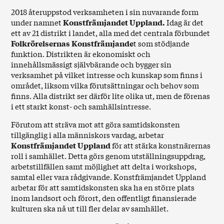
2018 återuppstod verksamheten i sin nuvarande form
under namnet
Konstfrämjandet Uppland.
Idag är det
ett av 21 distrikt i landet, alla med det centrala förbundet
Folkrörelsernas Konstfrämjande
t som stödjande
funktion. Distrikten är ekonomiskt och
innehållsmässigt självbärande och bygger sin
verksamhet på vilket intresse och kunskap som finns i
området, liksom vilka förutsättningar och behov som
finns. Alla distrikt ser därför lite olika ut, men de förenas
i ett starkt konst- och samhällsintresse.
Förutom att sträva mot att göra samtidskonsten
tillgänglig i alla människors vardag, arbetar
Konstfrämjandet Uppland
för att stärka konstnärernas
roll i samhället. Detta görs genom utställningsuppdrag,
arbetstillfällen samt möjlighet att delta i workshops,
samtal eller vara rådgivande. Konstfrämjandet Uppland
arbetar för att samtidskonsten ska ha en större plats
inom landsort och förort, den offentligt finansierade
kulturen ska nå ut till fler delar av samhället.