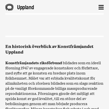
A
Uppland
2
Hem
Aktuellt
En historisk överblick av Konstfrämjandet
Uppland
Projekt
Konstfrämjandets riksförbund
bildades som en ideell
förening 1947 av engagerade konstnärer och författare,
Om
med syfte att ge konsten en bredare plats inom
folkhemmet. Målet var att erbjuda kvalitetskonst för
allmänheten och rörelsen bildades som en slags reaktion
Kontakt
på de vanligt förekommande billiga massproducerade
reproduktionerna. Föreningen gjorde det möjligt att
sprida konst av god kvalitet, till en större del av
befolkningen genom att man började producera
färglitografier. Många konstnärer fick arbete i och med