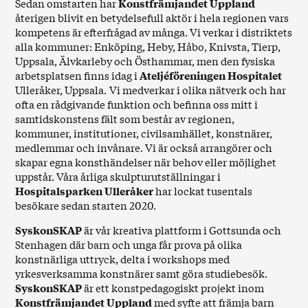
Sedan omstarten har
Konstfrämjandet Uppland
återigen blivit en betydelsefull aktör i hela regionen vars
kompetens är efterfrågad av många. Vi verkar i distriktets
alla kommuner: Enköping, Heby, Håbo, Knivsta, Tierp,
Uppsala, Älvkarleby och Östhammar, men den fysiska
arbetsplatsen finns idag i
Ateljéföreningen Hospitalet
Ulleråker, Uppsala
.
Vi medverkar i olika nätverk och har
ofta en rådgivande funktion och befinna oss mitt i
samtidskonstens fält som består av regionen,
kommuner, institutioner, civilsamhället, konstnärer,
medlemmar och invånare. Vi är också arrangörer och
skapar egna konsthändelser när behov eller möjlighet
uppstår. Våra årliga skulpturutställningar i
Hospitalsparken Ulleråker
har lockat tusentals
besökare sedan starten 2020.
SyskonSKAP
är vår kreativa plattform i Gottsunda och
Stenhagen där barn och unga får prova på olika
konstnärliga uttryck, delta i workshops med
yrkesverksamma konstnärer samt göra studiebesök.
SyskonSKAP
är ett konstpedagogiskt projekt inom
Konstfrämjandet Uppland
med syfte att främja barn