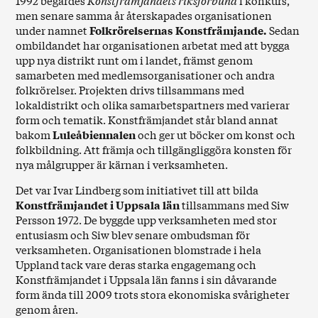
1992 begärdes
Konstfrämjandets riksförbund
i konkurs,
men senare samma år återskapades organisationen
under namnet
Folkrörelsernas Konstfrämjande.
Sedan
ombildandet har organisationen arbetat med att bygga
upp nya distrikt runt om i landet, främst genom
samarbeten med medlemsorganisationer och andra
folkrörelser. Projekten drivs tillsammans med
lokaldistrikt och olika samarbetspartners med varierar
form och tematik. Konstfrämjandet står bland annat
bakom
Luleåbiennalen
och ger ut böcker om konst och
folkbildning. Att främja och tillgängliggöra konsten för
nya målgrupper är kärnan i verksamheten.
Det var Ivar Lindberg som initiativet till att bilda
Konstfrämjandet i Uppsala län
tillsammans med Siw
Persson 1972. De byggde upp verksamheten med stor
entusiasm och Siw blev senare ombudsman för
verksamheten. Organisationen blomstrade i hela
Uppland tack vare deras starka engagemang och
Konstfrämjandet i Uppsala län fanns i sin dåvarande
form ända till 2009 trots stora ekonomiska svårigheter
genom åren.