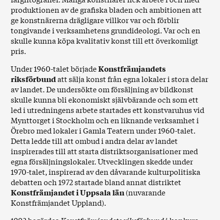
produktionen av de grafiska bladen och ambitionen att
ge konstnärerna drägligare villkor var och förblir
tongivande i verksamhetens grundideologi. Var och en
skulle kunna köpa kvalitativ konst till ett överkomligt
pris.
Under 1960-talet började
Konstfrämjandets
riksförbund
att sälja konst från egna lokaler i stora delar
av landet. De undersökte om försäljning av bildkonst
skulle kunna bli ekonomiskt självbärande och som ett
led i utredningens arbete startades ett konstvaruhus vid
Mynttorget i Stockholm och en liknande verksamhet i
Örebro med lokaler i Gamla Teatern under 1960-talet.
Detta ledde till att ombud i andra delar av landet
inspirerades till att starta distriktsorganisationer med
egna försäljningslokaler. Utvecklingen skedde under
1970-talet, inspirerad av den dåvarande kulturpolitiska
debatten och 1972 startade bland annat distriktet
Konstfrämjandet i Uppsala län
(nuvarande
Konstfrämjandet Uppland).