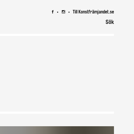
Till Konstfrämjandet.se
7
8
Sök