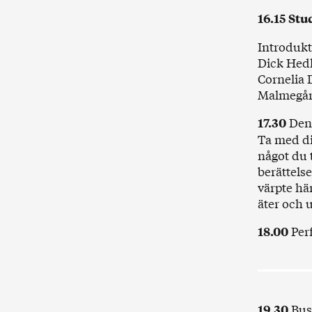
16.15
Stu
Introdukt
Dick Hedl
Cornelia 
Malmegård
Den 
17.30
Ta med di
något du t
berättels
värpte hä
äter och u
Per
18.00
Bus
19.30