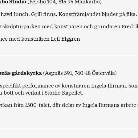
(Persbo 104, 815 95 Månkarbo)
sbo Studio
avd lunch. Grill finns. Konstfrämjandet bjuder på fika.
v skulpturparken med konstnären och grundaren Fredrik
nce med konstnären
Leif Elggren
(Aspnäs 391, 740 48 Östervåla)
näs gårdskyrka
sspecifikt performance av konstnären
Ingela Ihrman
, so
bott och verkat i Studio Kapellet.
yrkan
från 1300-talet, där delar av Ingela Ihrmans arbete 