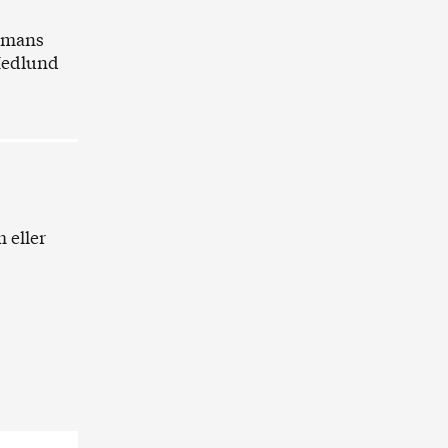
ammans
Hedlund
 eller