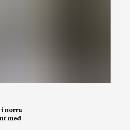
 i norra
runt med