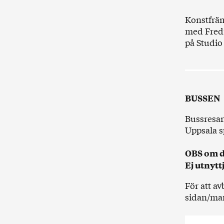
Konstfräm
med Fredr
på
Studio
BUSSEN
Bussresan
Uppsala sp
OBS om du
Ej utnytt
För att av
sidan/mark