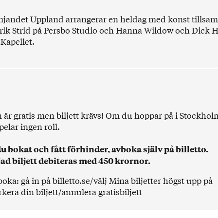
jandet Uppland arrangerar en heldag med konst tills
ik Strid på
Persbo Studio
och Hanna Wildow och Dick 
 Kapellet
.
 är gratis men biljett krävs! Om du hoppar på i Stockholm
elar ingen roll.
 bokat och fått förhinder, avboka själv på billetto.
jad biljett debiteras med 450 krornor.
boka: gå in på billetto.se/välj Mina biljetter högst upp på
era din biljett/annulera gratisbiljett