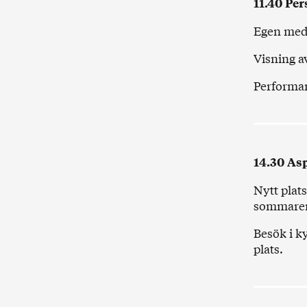
11.40
Per
Egen medh
Visning a
Performa
14.30
Asp
Nytt plat
sommaren 
Besök i
k
plats.