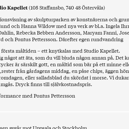
(105 Staffansbo, 740 48 Östervåla)
dio Kapellet
ionsvisning av skulpturparken av konstnärerna och gru
und och Hanna Wildow med nya verk av bl.a. Ingela Ih
Dahlin, Rebecka Bebben Andersson, Maryam Fanni, Jose
 och Pontus Pettersson. Därefter egen rundvandring
första måltiden – ett knytkalas med Studio Kapellet.
g något att äta, som du vill bjuda någon annan på. Det k
ycker är särskilt gott, en måltid som bär på ett minne ell
e,rester från gårdagens middag, en påse chips, äggen hö
romdagen, eller salladsblad du skördat i morse. Vi dukar 
mgås. Dryck finns till självkostnadspris.
formance med
Pontus Pettersson
sen avgår mot Uppsala och Stockholm