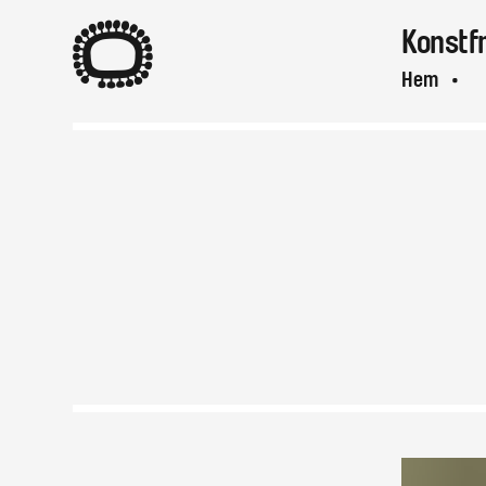
A
Konstf
Hem
A
Var & när