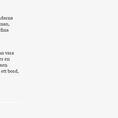
ndarna
rman,
fina
an vara
er en
nsen
ett bord,