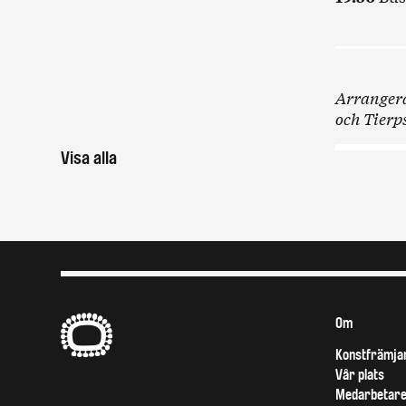
Arrangera
och Tier
Visa alla
B
Om
Konstfrämjan
Vår plats
Medarbetar