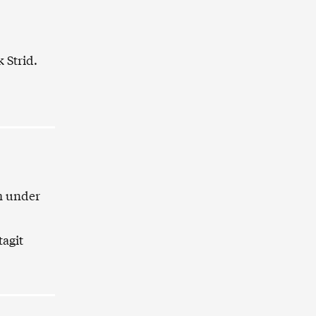
 Strid.
m under
tagit