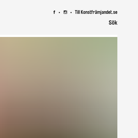
Till Konstfrämjandet.se
7
8
Sök